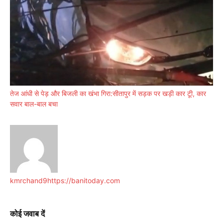
तेज आंधी से पेड़ और बिजली का खंभा गिरा:सीतापुर में सड़क पर खड़ी कार टूी, कार
सवार बाल-बाल बचा
kmrchand9
https://banitoday.com
कोई जवाब दें