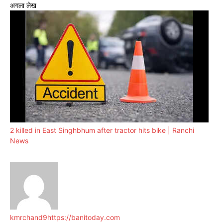
अगला लेख
2 killed in East Singhbhum after tractor hits bike | Ranchi
News
kmrchand9
https://banitoday.com