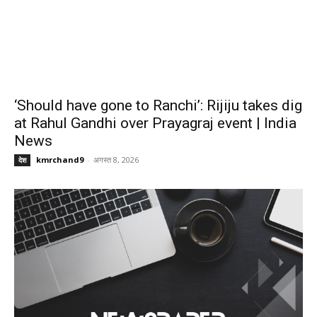
‘Should have gone to Ranchi’: Rijiju takes dig
at Rahul Gandhi over Prayagraj event | India
News
kmrchand9
-
अगस्त 8, 2026
देश