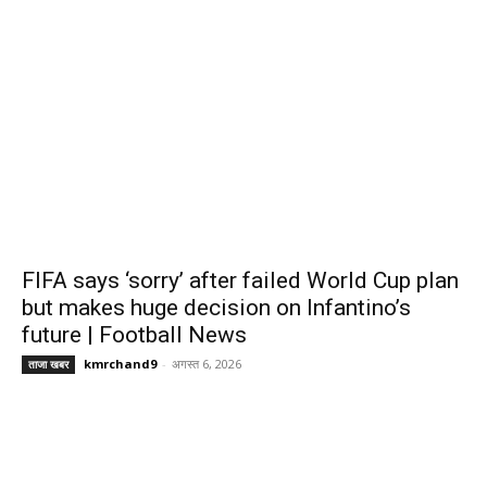
FIFA says ‘sorry’ after failed World Cup plan
but makes huge decision on Infantino’s
future | Football News
kmrchand9
-
अगस्त 6, 2026
ताजा खबर