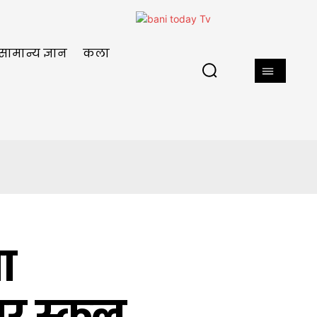
सामान्य ज्ञान
कला
ा