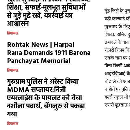
शिक्षा, सफाई-मूलभूत सुविधाओं
नूंह जिले के प
से जुड़े मुद्दे रखे, कार्रवाई का
बड़ी कार्रवाई 
आश्वासन
पूछताछ के लिए
हिमाचल
शिक्षक हामिद ह
तबादले के बाद 
Rohtak News | Harpal
सेलरी स्लिप न
Rana Demands 1911 Barona
उनके नाम पर 2
Panchayat Memorial
बिना किसी आवे
हिमाचल
आईडीबीआई बैंक
गुरुग्राम पुलिस ने अरेस्ट किया
घोटाले को अंज
MDMA सप्लायर:निजी
न होने पर पुलि
एयरलाइंस के पायलट को बेचा
गर्ल्स स्कूल भ
नशीला पदार्थ, बेंगलुरु से पकड़ा
उससे पूछताछ जा
गया
हिमाचल