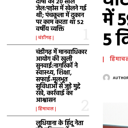
घोट
दोषी को 20 साल
जेल:पड़ोस में खेलने गई
में
थी; पंचकूला में दुकान
पर काम करता था 52
वर्षीय व्यक्ति
5 द
चंडीगढ़
चंडीगढ़ में मानवाधिकार
आयोग की खुली
हिमाच
सुनवाई:नागरिकों ने
स्वास्थ्य, शिक्षा,
सफाई-मूलभूत
AUTHOR
सुविधाओं से जुड़े मुद्दे
रखे, कार्रवाई का
आश्वासन
हिमाचल
लुधियाना के हिंदू नेता