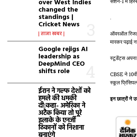
over West Indies
सेशन-1 में हिस
changed the
standings |
.
Cricket News
ताजा खबर
ऑवरऑल रिजल्ट म
मारकर पढ़ाई नह
Google rejigs AI
leadership as
स्टूडेंट्स अप
DeepMind CEO
shifts role
CBSE ने 10वीं 
स्कूल प्रिंसिपल
ईरान ने गल्फ देशों को
हमले की धमकी
इन छात्रों ने उ
दी:कहा- अमेरिका ने
अटैक किया तो पूरे
इलाके के एनर्जी
ठिकानों को निशाना
बनाएंगे