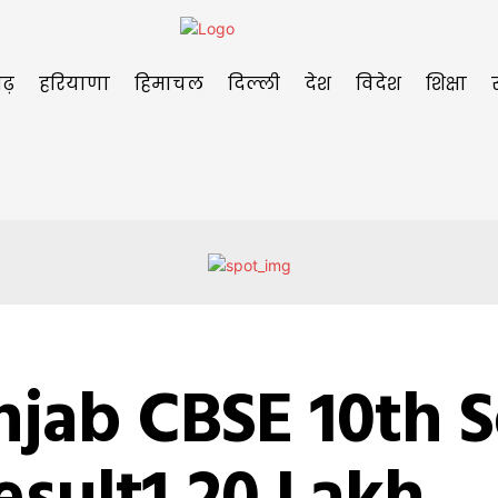
ढ़
हरियाणा
हिमाचल
दिल्ली
देश
विदेश
शिक्षा
njab CBSE 10th S