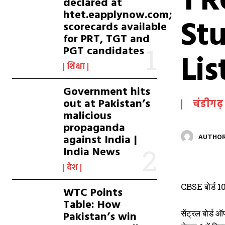
1 R
declared at
htet.eapplynow.com;
St
scorecards available
for PRT, TGT and
PGT candidates
Lis
शिक्षा
Government hits
out at Pakistan’s
चंडीगढ़
malicious
propaganda
against India |
AUTHOR
India News
देश
CBSE बोर्ड 10व
WTC Points
Table: How
सेंट्रल बोर्ड 
Pakistan’s win