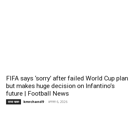
FIFA says ‘sorry’ after failed World Cup plan
but makes huge decision on Infantino’s
future | Football News
kmrchand9
-
अगस्त 6, 2026
ताजा खबर