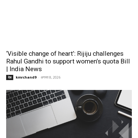
‘Visible change of heart’: Rijiju challenges
Rahul Gandhi to support women’s quota Bill
| India News
kmrchand9
-
अगस्त 8, 2026
देश