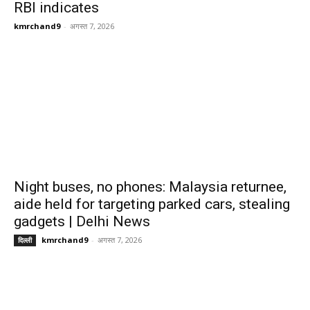
RBI indicates
kmrchand9
-
अगस्त 7, 2026
Night buses, no phones: Malaysia returnee,
aide held for targeting parked cars, stealing
gadgets | Delhi News
kmrchand9
-
अगस्त 7, 2026
दिल्ली