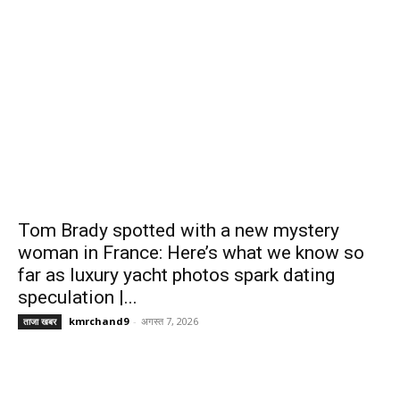
Tom Brady spotted with a new mystery
woman in France: Here’s what we know so
far as luxury yacht photos spark dating
speculation |...
kmrchand9
-
अगस्त 7, 2026
ताजा खबर