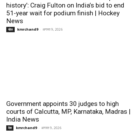
history’: Craig Fulton on India’s bid to end
51-year wait for podium finish | Hockey
News
kmrchand9
-
अगस्त 9, 2026
खेल
Government appoints 30 judges to high
courts of Calcutta, MP, Karnataka, Madras |
India News
kmrchand9
-
अगस्त 9, 2026
देश