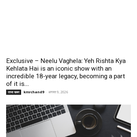
Exclusive – Neelu Vaghela: Yeh Rishta Kya
Kehlata Hai is an iconic show with an
incredible 18-year legacy, becoming a part
of it is...
kmrchand9
-
अगस्त 9, 2026
ताजा खबर