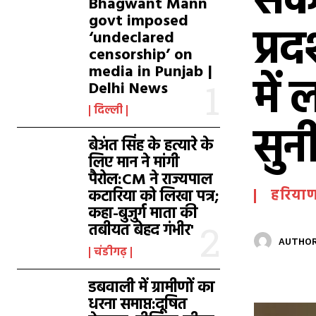
संक
Bhagwant Mann
govt imposed
प्र
‘undeclared
censorship’ on
media in Punjab |
में
Delhi News
दिल्ली
सुन
बेअंत सिंह के हत्यारे के
लिए मान ने मांगी
पैरोल:CM ने राज्यपाल
कटारिया को लिखा पत्र;
हरियाण
कहा-बुजुर्ग माता की
तबीयत बेहद गंभीर'
AUTHOR
चंडीगढ़
डबवाली में ग्रामीणों का
धरना समाप्त:दूषित