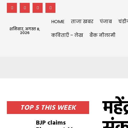
HOME
ताजा खबर
पंजाब
चंडी
शनिवार, अगस्त 8,
2026
कविताएँ – लेख
बैंक नीलामी
महे
TOP 5 THIS WEEK
BJP claims