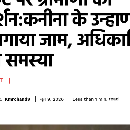
ट पर ग्रामीणों का
दर्शन:कनीना के उन्हा
 लगाया जाम, अधिकारि
ी समस्या
ा
read
Kmrchand9
Less than 1
min.
जून 9, 2026
: