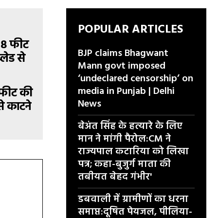
POPULAR ARTICLES
BJP claims Bhagwant
Mann govt imposed
‘undeclared censorship’ on
media in Punjab | Delhi
8 फीट की
News
से काटने
बेअंत सिंह के हत्यारे के लिए
मान ने मांगी पैरोल:CM ने
राज्यपाल कटारिया को लिखा
पत्र; कहा-बुजुर्ग माता की
तबीयत बेहद गंभीर'
डबवाली में ग्रामीणों का धरना
समाप्त:दूषित पेयजल, पीलिया-