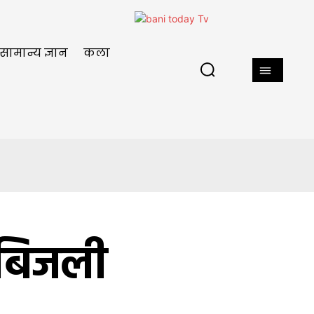
सामान्य ज्ञान
कला
र बिजली