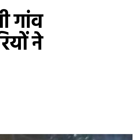
णी गांव
यों ने