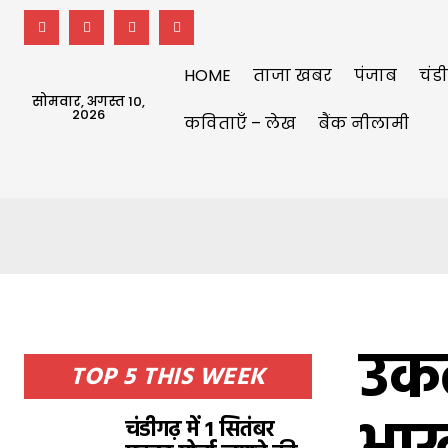
HOME
ताजा खबर
पंजाब
चंड
सोमवार, अगस्त 10,
2026
कविताएँ – लेख
बैंक नीलामी
उकल
TOP 5 THIS WEEK
चंडीगढ़ में 1 सितंबर