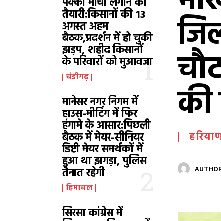
भाख
पक्का मोर्चा लगाने की
तैयारी:किसानों की 13
जिल
अगस्त अहम
बैठक,प्रदर्शन में हो चुकी
झड़प, शहीद किसानों
चौट
के परिवारों को मुआवजा
चंडीगढ़
की 
मानेसर नगर निगम में
हाउस-मीटिंग में फिर
हंगामे के आसार:पिछली
बैठक में मेयर-सीनियर
हरियाण
डिप्टी मेयर समर्थकों में
हुआ था झगड़ा, पुलिस
तैनात रहेगी
AUTHOR
हिमाचल
सिरसा कांग्रेस में