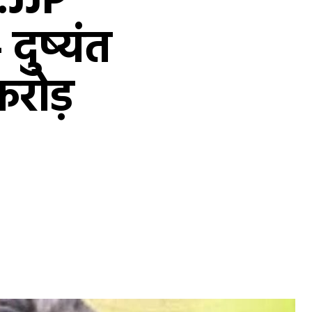
:JJP
दुष्यंत
रोड़