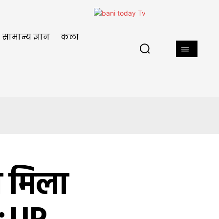
सामान्य ज्ञान
कला
ो मिला