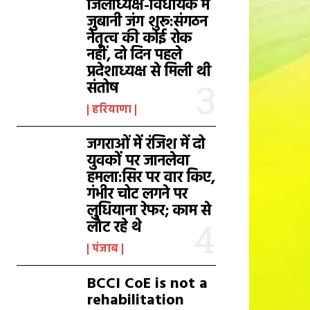
जिलाध्यक्ष-विधायक में
जुबानी जंग शुरू:संगठन
नेतृत्व की कोई रोक
नहीं, दो दिन पहले
प्रदेशाध्यक्ष से मिली थी
संतोष
हरियाणा
जगराओं में रंजिश में दो
युवकों पर जानलेवा
हमला:सिर पर वार किए,
गंभीर चोट लगने पर
लुधियाना रेफर; काम से
लौट रहे थे
पंजाब
BCCI CoE is not a
rehabilitation