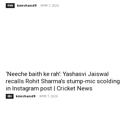
kmrchand9
-
अगस्त 7, 2026
पंजाब
‘Neeche baith ke rah’: Yashasvi Jaiswal
recalls Rohit Sharma’s stump-mic scolding
in Instagram post | Cricket News
kmrchand9
-
अगस्त 7, 2026
खेल