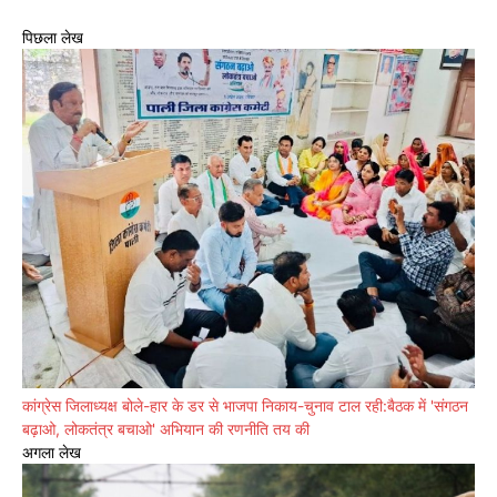
पिछला लेख
कांग्रेस जिलाध्यक्ष बोले-हार के डर से भाजपा निकाय-चुनाव टाल रही:बैठक में 'संगठन
बढ़ाओ, लोकतंत्र बचाओ' अभियान की रणनीति तय की
अगला लेख