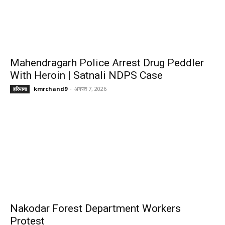
Mahendragarh Police Arrest Drug Peddler
With Heroin | Satnali NDPS Case
kmrchand9
-
अगस्त 7, 2026
हरियाणा
Nakodar Forest Department Workers
Protest