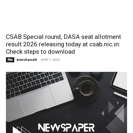
CSAB Special round, DASA seat allotment
result 2026 releasing today at csab.nic.in:
Check steps to download
kmrchand9
-
अगस्त 7, 2026
शिक्षा