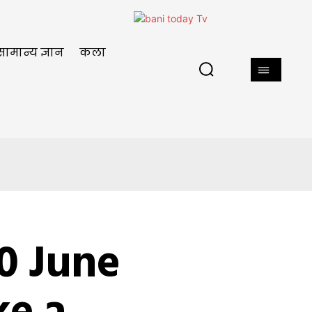
सामान्य ज्ञान
कला
10 June