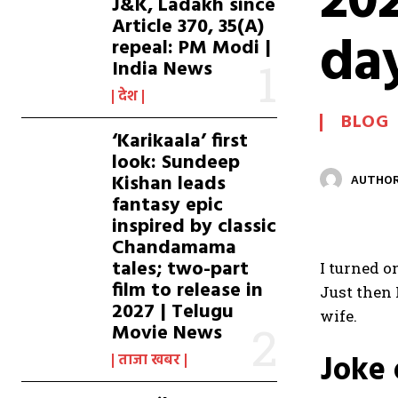
202
J&K, Ladakh since
Article 370, 35(A)
da
repeal: PM Modi |
India News
देश
BLOG
‘Karikaala’ first
look: Sundeep
Kishan leads
AUTHOR
fantasy epic
inspired by classic
Chandamama
tales; two-part
I turned o
film to release in
Just then 
2027 | Telugu
wife.
Movie News
Joke 
ताजा खबर