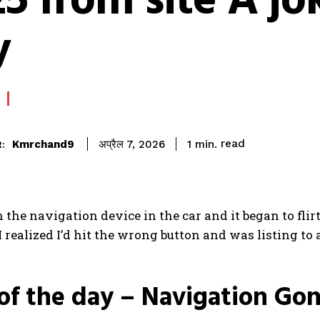
5 from site A jo
y
read
Kmrchand9
1
min.
अप्रैल 7, 2026
:
n the navigation device in the car and it began to flir
I realized I’d hit the wrong button and was listing 
of the day – Navigation Go