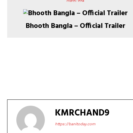
पिछला लेख
Bhooth Bangla – Official Trailer​​​​​​​​​​​​​​​​​​​​​​​​​​​​​​​​​​​​​​​​​​​​​​​​​​​​​​​​​​​​​​​​​​​​​​​​​​​​​​​​​​​​​​​​​​​​​​​​​​​​​​​​​​​​​​​​​​​​​​​​​​​​​​​​​​​​​​​​​​​​​​​​​​​​​​​​​​​​​​​​​​​​​​​​​​​​​​​​​​​​​​​​​​​​​​​​​​​​​​​​​​​​​​​​​​​​​​​​​​​​​​​​​​​​​​​​​​​​​​​​​​​​​​​​​​​​​​​​​​​​​​​​​​​​​​​​​​​​​​​​​​​​​​​​​​​​​​​​​​​​​​​​​​​​​​​​​​​​​​​​​​​​​​​​​​​​​​​​​​​​​​​​​​​​​​​​​​​​​​​​​​​​​​​​​​​​​​​​​​​​​​​​​​​​​​​​​​​​​​​​​​​​​​​​​​​​​​​​​​​​​​​​​​​​​​​​​​​​​​​​​​​​​​​​​​​​​​​​​​​​​​​​​​​​​​​​​​​​​​​​​​​​​​​​​​​​​​​​​​​​​​​​​​​​​​​​​​​​​​​​​​​​​​​​​​​​​​​​​​​​​​​​​​​​​​​​​​​​​​​​​​​​​​​​​​​​​​​​​​​​​​​​​​​​​​​​​​​​​​​​​​​​​​​​​​​​​​​​​
KMRCHAND9
https://banitoday.com