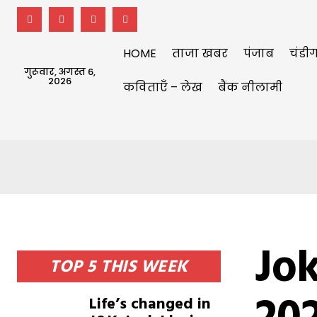
HOME
ताजा खबर
पंजाब
चंडीग
गुरूवार, अगस्त 6,
2026
कविताएँ – लेख
बैंक नीलामी
Jok
TOP 5 THIS WEEK
Life’s changed in