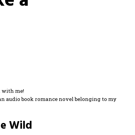
ke a
t with me!
to an audio book romance novel belonging to my
ne Wild