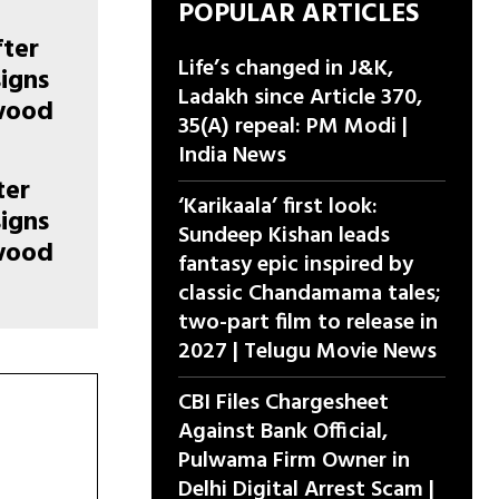
POPULAR ARTICLES
Life’s changed in J&K,
Ladakh since Article 370,
35(A) repeal: PM Modi |
India News
ter
‘Karikaala’ first look:
igns
Sundeep Kishan leads
ywood
fantasy epic inspired by
classic Chandamama tales;
two-part film to release in
2027 | Telugu Movie News
CBI Files Chargesheet
Against Bank Official,
Pulwama Firm Owner in
Delhi Digital Arrest Scam |