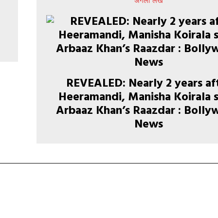
अगला लेख
REVEALED: Nearly 2 years af
Heeramandi, Manisha Koirala s
Arbaaz Khan’s Raazdar : Boll
News