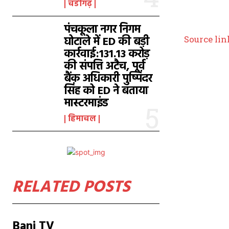
चंडीगढ़
पंचकूला नगर निगम
घोटाले में ED की बड़ी
Source lin
कार्रवाई:131.13 करोड़
की संपत्ति अटैच, पूर्व
बैंक अधिकारी पुष्पिंदर
सिंह को ED ने बताया
मास्टरमाइंड
हिमाचल
RELATED POSTS
Bani TV