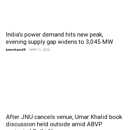
India’s power demand hits new peak,
evening supply gap widens to 3,045 MW
kmrchand9
-
अगस्त 11, 2026
After JNU cancels venue, Umar Khalid book
discussion held outside amid ABVP