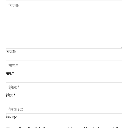
टिप्पणी:
नाम:*
ईमेल:*
वेबसाइट: