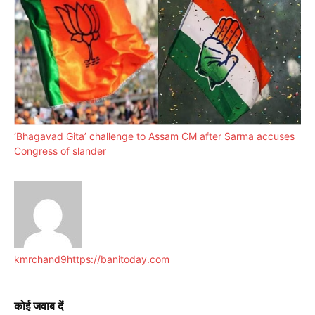
‘Bhagavad Gita’ challenge to Assam CM after Sarma accuses
Congress of slander
kmrchand9
https://banitoday.com
कोई जवाब दें