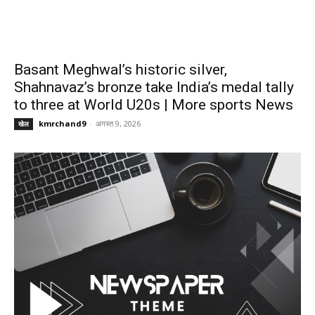
Basant Meghwal’s historic silver,
Shahnavaz’s bronze take India’s medal tally
to three at World U20s | More sports News
kmrchand9
-
अगस्त 9, 2026
खेल