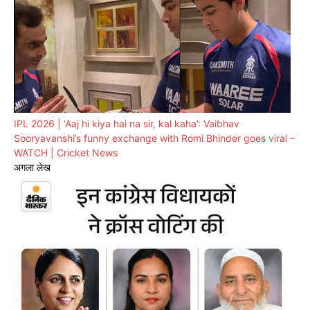
IPL 2026 | ‘Aaj hi kiya hai na sir, kal kaha’: Vaibhav
Sooryavanshi’s funny exchange with Romi Bhinder goes viral –
WATCH | Cricket News
अगला लेख