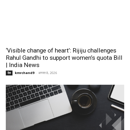
‘Visible change of heart’: Rijiju challenges
Rahul Gandhi to support women’s quota Bill
| India News
kmrchand9
-
अगस्त 8, 2026
देश