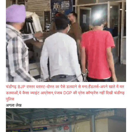
चंडीगढ़ BJP दफ्तर ब्लास्ट-दोस्त का पैसे डलवाने से मना:हैंडलर्स-अपने खाते में मत
डलवाओं,ये कैसा ज्वाइंट आप्रेशन,पंजाब DGP की प्रेस कॉन्फ्रेंस नहीं दिखी चंडीगढ़
पुलिस
अगला लेख