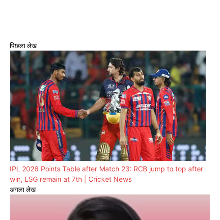
पिछला लेख
IPL 2026 Points Table after Match 23: RCB jump to top after
win, LSG remain at 7th | Cricket News
अगला लेख