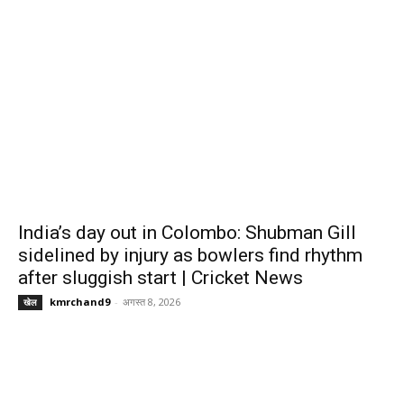
India’s day out in Colombo: Shubman Gill
sidelined by injury as bowlers find rhythm
after sluggish start | Cricket News
kmrchand9
-
अगस्त 8, 2026
खेल