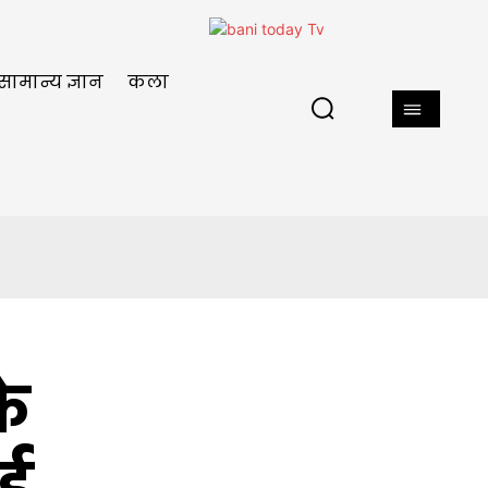
सामान्य ज्ञान
कला
के