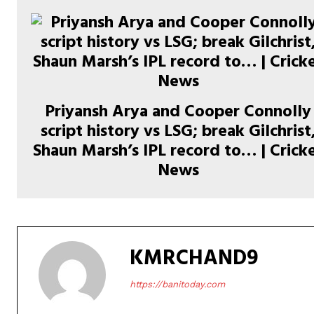
Priyansh Arya and Cooper Connolly
script history vs LSG; break Gilchrist
Shaun Marsh’s IPL record to… | Crick
News
KMRCHAND9
https://banitoday.com