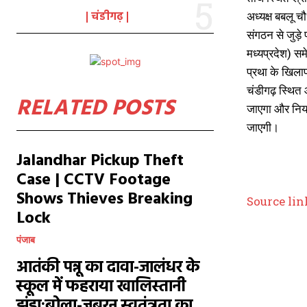
चंडीगढ़
अध्यक्ष बबलू च
संगठन से जुड़े
मध्यप्रदेश) समे
प्रथा के खिला
चंडीगढ़ स्थित 
RELATED POSTS
जाएगा और नियम
जाएगी।
Jalandhar Pickup Theft
Case | CCTV Footage
Shows Thieves Breaking
Source lin
Lock
पंजाब
आतंकी पन्नू का दावा-जालंधर के
स्कूल में फहराया खालिस्तानी
झंडा:बोला-जबरन स्वतंत्रता का