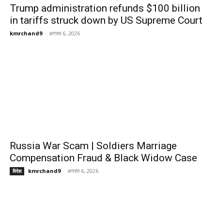
Trump administration refunds $100 billion
in tariffs struck down by US Supreme Court
kmrchand9
-
अगस्त 6, 2026
Russia War Scam | Soldiers Marriage
Compensation Fraud & Black Widow Case
kmrchand9
-
अगस्त 6, 2026
विदेश