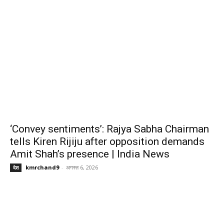
‘Convey sentiments’: Rajya Sabha Chairman
tells Kiren Rijiju after opposition demands
Amit Shah’s presence | India News
kmrchand9
-
अगस्त 6, 2026
देश