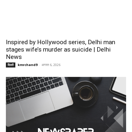
Inspired by Hollywood series, Delhi man
stages wife’s murder as suicide | Delhi
News
kmrchand9
-
अगस्त 6, 2026
दिल्ली