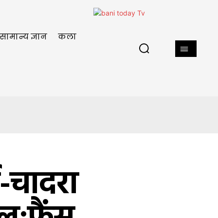
सामान्य ज्ञान
कला
ा-चादरा