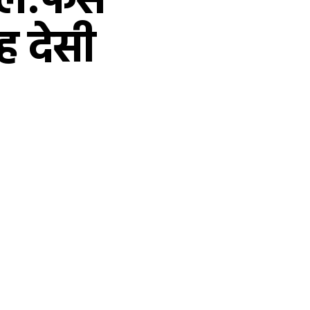
ल:फैंस
ह देसी