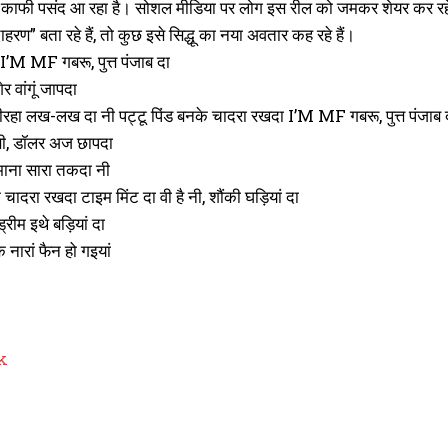
 काफी पसंद आ रहा है। सोशल मीडिया पर लोग इस रील को जमकर शेयर कर रहे हैं
हरण” बता रहे हैं, तो कुछ इसे सिद्धू का नया अवतार कह रहे हैं।
 I’M MF गबरू, पुत्त पंजाब दा
ेर वांगूं जापदा
 लीरहा लख-लख दा नी पट्टू पिंड बनके चादरा रखदा I’M MF गबरू, पुत्त पंजाब 
सी, डॉलर अज छापदा
माना सारा तकदा नी
 चादरा रखदा टाइम मिंट दा वी है नी, शौंकी घड़ियां दा
रीम इथे बड़ियां दा
ुक नारां फैन हो गइयां
k