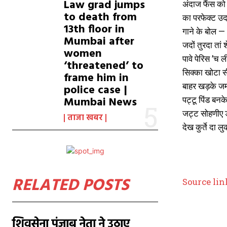
Law grad jumps
अंदाज फैंस को
to death from
का परफेक्ट उदा
13th floor in
गाने के बोल —
Mumbai after
जदों तुरदा तां श
women
पावे पेरिस ’च
‘threatened’ to
सिक्का खोटा 
frame him in
बाहर खड़के ज
police case |
Mumbai News
पट्टू पिंड बनके
जट्ट सोहणीए ड्
ताजा खबर
देख कुर्ते दा ल
RELATED POSTS
Source lin
शिवसेना पंजाब नेता ने उठाए