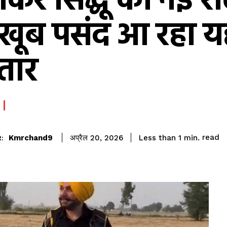
कर सिद्धू की नई री
खूब पसंद आ रहा य
तार
read
Kmrchand9
Less than 1
min.
अप्रैल 20, 2026
: