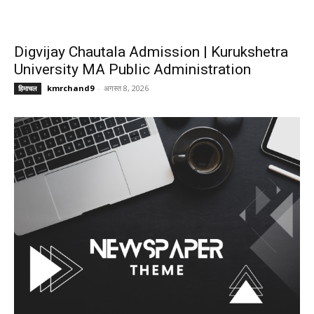
Digvijay Chautala Admission | Kurukshetra
University MA Public Administration
kmrchand9
-
अगस्त 8, 2026
हिमाचल