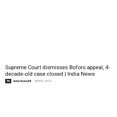
Supreme Court dismisses Bofors appeal, 4-
decade-old case closed | India News
kmrchand9
-
अगस्त 8, 2026
देश