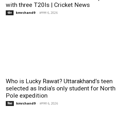
with three T20Is | Cricket News
kmrchand9
-
अगस्त 6, 2026
खेल
Who is Lucky Rawat? Uttarakhand’s teen
selected as India’s only student for North
Pole expedition
kmrchand9
-
अगस्त 6, 2026
शिक्षा