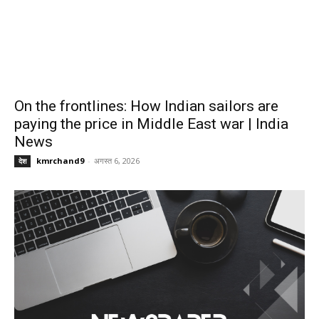
On the frontlines: How Indian sailors are
paying the price in Middle East war | India
News
kmrchand9
-
अगस्त 6, 2026
देश