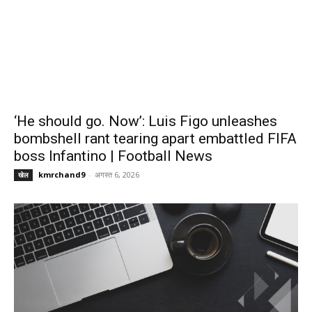
‘He should go. Now’: Luis Figo unleashes
bombshell rant tearing apart embattled FIFA
boss Infantino | Football News
kmrchand9
-
अगस्त 6, 2026
खेल