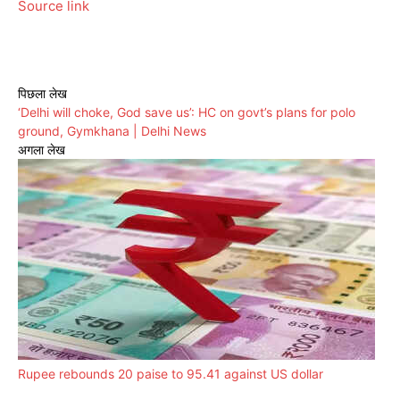
Source link
पिछला लेख
‘Delhi will choke, God save us’: HC on govt’s plans for polo
ground, Gymkhana | Delhi News
अगला लेख
Rupee rebounds 20 paise to 95.41 against US dollar