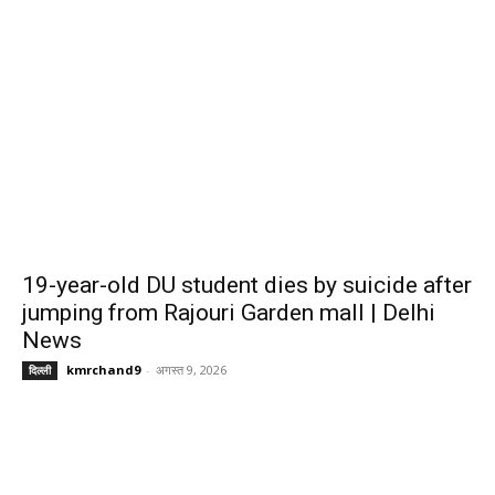
19-year-old DU student dies by suicide after
jumping from Rajouri Garden mall | Delhi
News
kmrchand9
-
अगस्त 9, 2026
दिल्ली