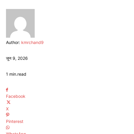
Author:
kmrchand9
जून 9, 2026
1
min.
read
Facebook
X
Pinterest
WhatsApp