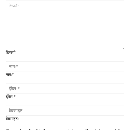
टिप्पणी:
नाम:*
ईमेल:*
वेबसाइट: