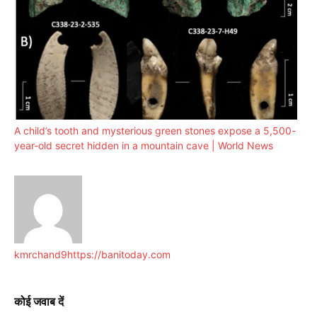
A child’s tooth and mysterious green stones expose a 5,500-
year-old secret hidden in a mountain cave | World News
kmrchand9
https://banitoday.com
कोई जवाब दें