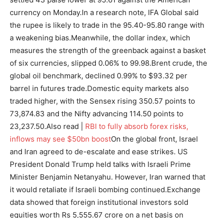
currency on Monday.
In a research note, IFA Global said
the rupee is likely to trade in the 95.40-95.80 range with
a weakening bias.
Meanwhile, the dollar index, which
measures the strength of the greenback against a basket
of six currencies, slipped 0.06% to 99.98.
Brent crude, the
global oil benchmark, declined 0.99% to $93.32 per
barrel in futures trade.
Domestic equity markets also
traded higher, with the Sensex rising 350.57 points to
73,874.83 and the Nifty advancing 114.50 points to
23,237.50.
Also read |
RBI to fully absorb forex risks,
inflows may see $50bn boost
On the global front, Israel
and Iran agreed to de-escalate and ease strikes. US
President Donald Trump held talks with Israeli Prime
Minister Benjamin Netanyahu. However, Iran warned that
it would retaliate if Israeli bombing continued.
Exchange
data showed that foreign institutional investors sold
equities worth Rs 5,555.67 crore on a net basis on