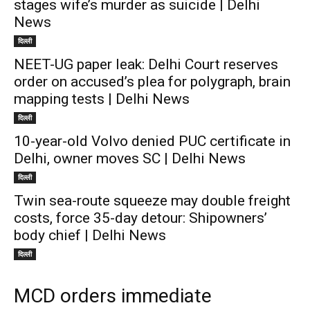
stages wife’s murder as suicide | Delhi
News
दिल्ली
NEET-UG paper leak: Delhi Court reserves
order on accused’s plea for polygraph, brain
mapping tests | Delhi News
दिल्ली
10-year-old Volvo denied PUC certificate in
Delhi, owner moves SC | Delhi News
दिल्ली
Twin sea-route squeeze may double freight
costs, force 35-day detour: Shipowners’
body chief | Delhi News
दिल्ली
MCD orders immediate