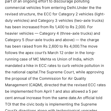
part of an ongoing effort to discourage polluting
commercial vehicles from entering Delhi.
Under the the
revised structure, the ECC for Category 2 vehicles (light-
duty vehicles) and Category 3 vehicles (two-axle trucks)
has been increased from Rs 1,400 to Rs 2,000. For
heavier vehicles — Category 4 (three-axle trucks) and
Category 5 (four-axle trucks and above) — the charge
has been raised from Rs 2,600 to Rs 4,000.
The move
follows the apex court’s March 12 order in the long-
running case of MC Mehta vs Union of India, which
mandated a hike in ECC rates to curb vehicle pollution in
the national capital.
The Supreme Court, while approving
the proposal of the Commission for Air Quality
Management (CAQM), directed that the revised ECC rates
be implemented from April 1 and also allowed a 5 per
cent annual increase from the same date.
An official told
TOI
that the civic body is implementing the Supreme
Court’s directions along with technological upgrades