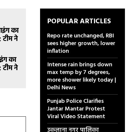
POPULAR ARTICLES
Repo rate unchanged, RBI
sees higher growth, lower
inflation
ाइंग का
Intense rain brings down
 टीम ने
max temp by 7 degrees,
more shower likely today |
Delhi News
Punjab Police Clarifies
Jantar Mantar Protest
Viral Video Statement
उकलाना नगर पालिका