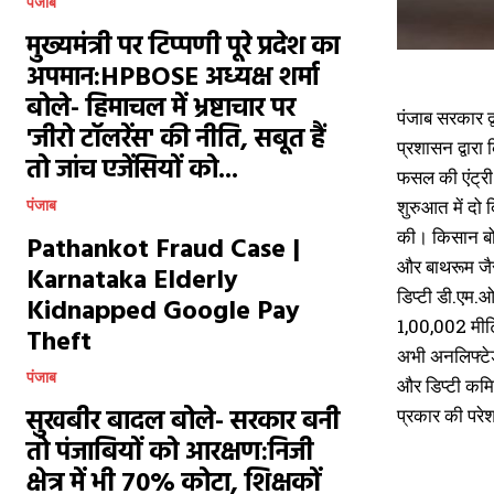
पंजाब
मुख्यमंत्री पर टिप्पणी पूरे प्रदेश का
अपमान:HPBOSE अध्यक्ष शर्मा
बोले- हिमाचल में भ्रष्टाचार पर
पंजाब सरकार द्व
'जीरो टॉलरेंस' की नीति, सबूत हैं
प्रशासन द्वारा 
तो जांच एजेंसियों को...
फसल की एंट्री 
शुरुआत में दो 
पंजाब
की। किसान बोले
Pathankot Fraud Case |
और बाथरूम जैसी
Karnataka Elderly
डिप्टी डी.एम.ओ
Kidnapped Google Pay
1,00,002 मीट्र
Theft
अभी अनलिफ्टेड
पंजाब
और डिप्टी कमिश
सुखबीर बादल बोले- सरकार बनी
प्रकार की परे
तो पंजाबियों को आरक्षण:निजी
क्षेत्र में भी 70% कोटा, शिक्षकों