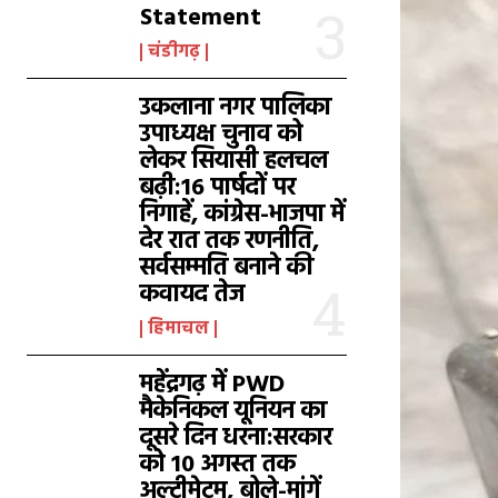
Statement
चंडीगढ़
उकलाना नगर पालिका
उपाध्यक्ष चुनाव को
लेकर सियासी हलचल
बढ़ी:16 पार्षदों पर
निगाहें, कांग्रेस-भाजपा में
देर रात तक रणनीति,
सर्वसम्मति बनाने की
कवायद तेज
हिमाचल
महेंद्रगढ़ में PWD
मैकेनिकल यूनियन का
दूसरे दिन धरना:सरकार
को 10 अगस्त तक
अल्टीमेटम, बोले-मांगें