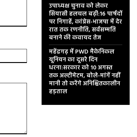
उपाध्यक्ष चुनाव को लेकर
सियासी हलचल बढ़ी:16 पार्षदों
पर निगाहें, कांग्रेस-भाजपा में देर
रात तक रणनीति, सर्वसम्मति
बनाने की कवायद तेज
महेंद्रगढ़ में PWD मैकेनिकल
वेबसाइट:
यूनियन का दूसरे दिन
धरना:सरकार को 10 अगस्त
तक अल्टीमेटम, बोले-मांगें नहीं
मानी तो करेंगे अनिश्चितकालीन
हड़ताल