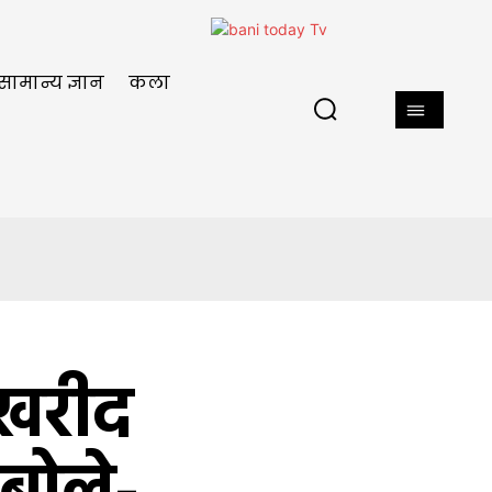
सामान्य ज्ञान
कला
ं खरीद