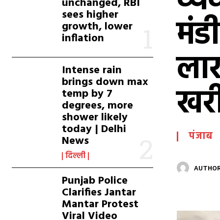
व्य
unchanged, RBI
sees higher
मंडी
growth, lower
inflation
लाख
Intense rain
brings down max
खरी
temp by 7
degrees, more
shower likely
today | Delhi
पंजाब
News
दिल्ली
AUTHOR
Punjab Police
Clarifies Jantar
Mantar Protest
Viral Video