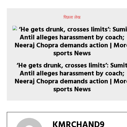
पिछला लेख
‘He gets drunk, crosses limits’: Sumi
Antil alleges harassment by coach;
Neeraj Chopra demands action | Mor
sports News
KMRCHAND9