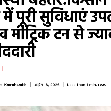
वस्था बेहतर:किसान 
 में पूरी सुविधाएं उ
 मीट्रिक टन से ज्य
ददारी
read
Kmrchand9
Less than 1
min.
अप्रैल 18, 2026
: