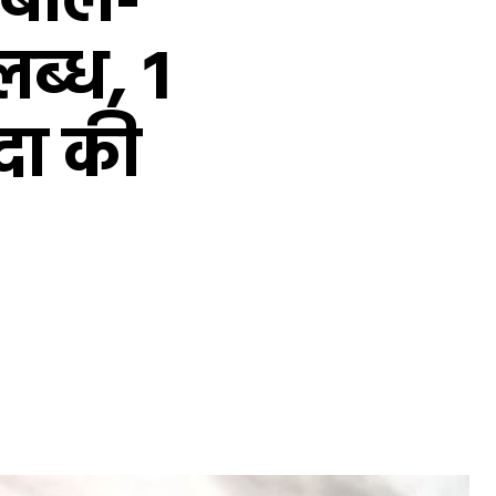
बोले-
पलब्ध, 1
ादा की