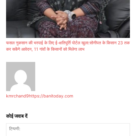
फसल नुकसान की भरपाई के लिए ई-क्षतिपूर्ति पोर्टल खुला:सोनीपत के किसान 23 तक
कर सकेंगे आवेदन, 11 गांवों के किसानों को मिलेगा लाभ
kmrchand9
https://banitoday.com
कोई जवाब दें