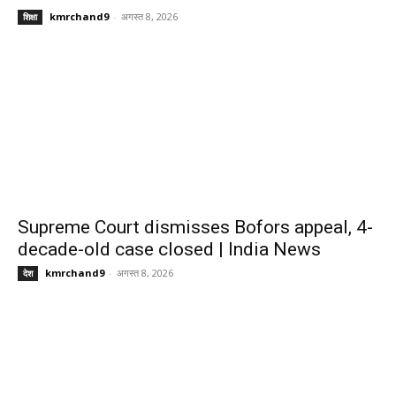
kmrchand9
-
अगस्त 8, 2026
शिक्षा
Supreme Court dismisses Bofors appeal, 4-
decade-old case closed | India News
kmrchand9
-
अगस्त 8, 2026
देश