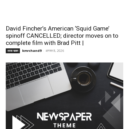
David Fincher’s American ‘Squid Game’
spinoff CANCELLED; director moves on to
complete film with Brad Pitt |
kmrchand9
-
अगस्त 8, 2026
ताजा खबर