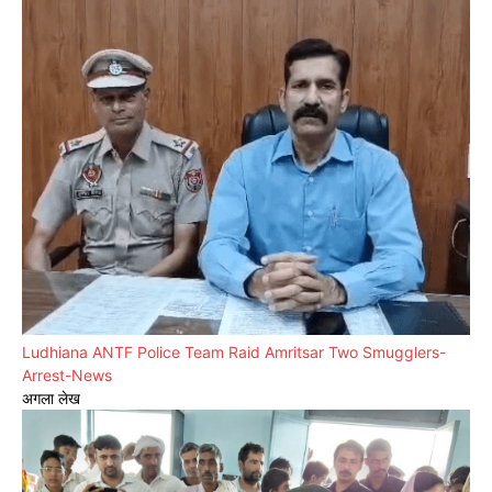
Ludhiana ANTF Police Team Raid Amritsar Two Smugglers-
Arrest-News
अगला लेख