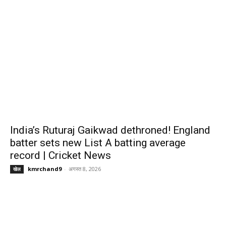
India’s Ruturaj Gaikwad dethroned! England
batter sets new List A batting average
record | Cricket News
kmrchand9
-
अगस्त 8, 2026
खेल