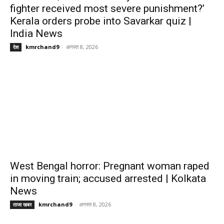
fighter received most severe punishment?’
Kerala orders probe into Savarkar quiz |
India News
kmrchand9
-
अगस्त 8, 2026
देश
West Bengal horror: Pregnant woman raped
in moving train; accused arrested | Kolkata
News
kmrchand9
-
अगस्त 8, 2026
ताजा खबर