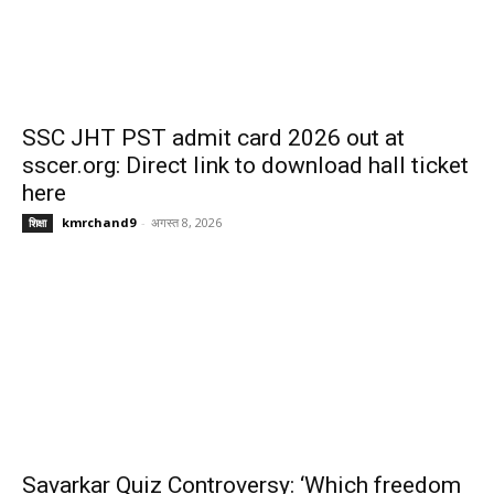
SSC JHT PST admit card 2026 out at
sscer.org: Direct link to download hall ticket
here
kmrchand9
-
अगस्त 8, 2026
शिक्षा
Savarkar Quiz Controversy: ‘Which freedom