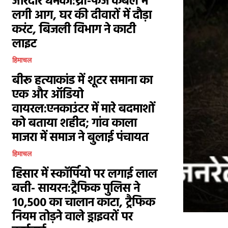
जोरदार धमका:थ्री-फेज केबल में
लगी आग, घर की दीवारों में दौड़ा
करंट, बिजली विभाग ने काटी
लाइट
हिमाचल
बीरू हत्याकांड में शूटर समाना का
एक और ऑडियो
वायरल:एनकाउंटर में मारे बदमाशों
को बताया शहीद; गांव काला
माजरा में समाज ने बुलाई पंचायत
हिमाचल
हिसार में स्कॉर्पियो पर लगाई लाल
बत्ती- सायरन:ट्रैफिक पुलिस ने
₹10,500 का चालान काटा, ट्रैफिक
नियम तोड़ने वाले ड्राइवरों पर