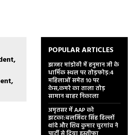
POPULAR ARTICLES
झज्जर मांडोठी में हनुमान जी के
धार्मिक स्थल पर तोड़फोड़:4
ent,
महिलाओं समेत 10 पर
केस,कमरे का ताला तोड़
सामान बाहर निकाला
अमृतसर में AAP को
झटका:बलजिंदर सिंह ढिल्लों
थांदे और शिव कुमार चुरगांव ने
पार्टी से दिया इस्तीफा