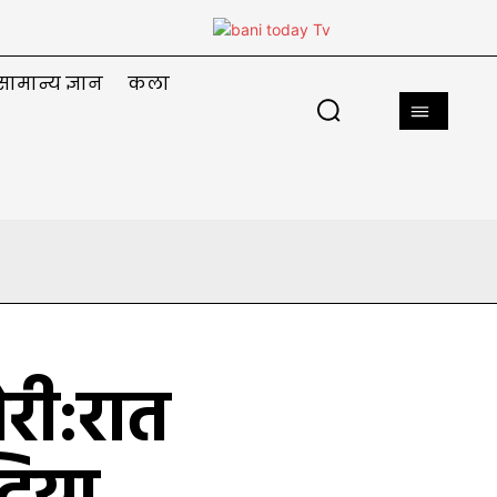
सामान्य ज्ञान
कला
ोरी:रात