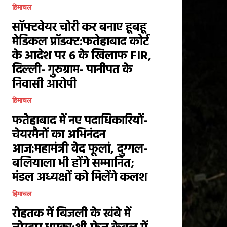
हिमाचल
सॉफ्टवेयर चोरी कर बनाए हूबहू
मेडिकल प्रॉडक्ट:फतेहाबाद कोर्ट
के आदेश पर 6 के खिलाफ FIR,
दिल्ली- गुरुग्राम- पानीपत के
निवासी आरोपी
हिमाचल
फतेहाबाद में नए पदाधिकारियों-
चेयरमैनों का अभिनंदन
आज:महामंत्री वेद फूलां, दुग्गल-
बलियाला भी होंगे सम्मानित;
मंडल अध्यक्षों को मिलेंगे कलश
हिमाचल
रोहतक में बिजली के खंबे में