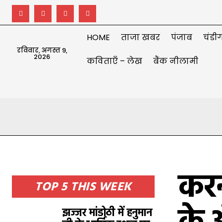
HOME
ताजा खबर
पंजाब
चंडीग
रविवार, अगस्त 9,
2026
कविताएँ – लेख
बैंक नीलामी
करन
TOP 5 THIS WEEK
झज्जर मांडोठी में हनुमान