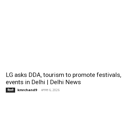
LG asks DDA, tourism to promote festivals,
events in Delhi | Delhi News
kmrchand9
-
अगस्त 6, 2026
दिल्ली