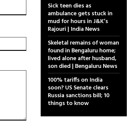
Sick teen dies as
ambulance gets stuck in
mud for hours in J&K’s
Rajouri | India News
वेबसाइट:
Skeletal remains of woman
found in Bengaluru home;
lived alone after husband,
son died | Bengaluru News
100% tariffs on India
soon? US Senate clears
Russia sanctions bill; 10
things to know