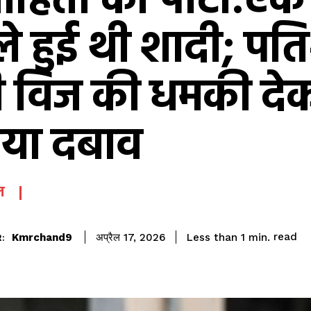
ाहिता को पीटा:ए
े हुई थी शादी; पति
्री विज की धमकी दे
या दबाव
ल
read
Kmrchand9
Less than 1
min.
अप्रैल 17, 2026
: