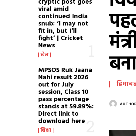
विव
cryptic post goes
viral amid
पहल
continued India
snub: ‘I may not
fit in, but I’ll
मंत
fight’ | Cricket
News
बना
खेल
MPSOS Ruk Jaana
Nahi result 2026
out for July
हिमाच
session, Class 10
pass percentage
stands at 59.89%:
AUTHOR
Direct link to
download here
शिक्षा