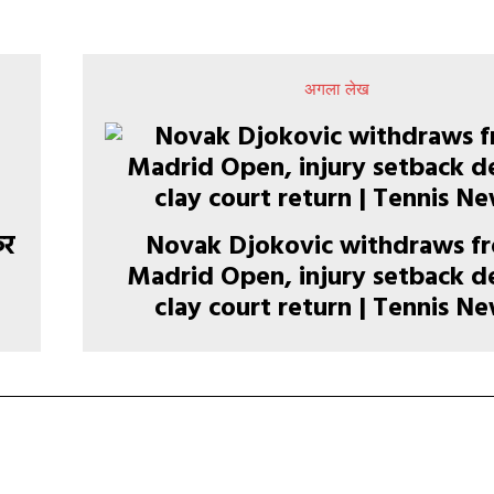
अगला लेख
कर
Novak Djokovic withdraws f
Madrid Open, injury setback d
clay court return | Tennis N