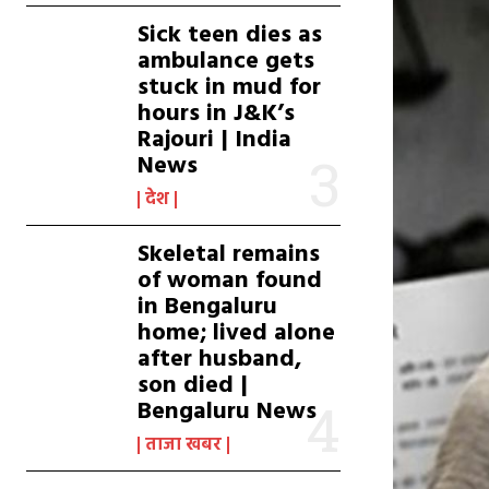
Sick teen dies as
ambulance gets
stuck in mud for
hours in J&K’s
Rajouri | India
News
देश
Skeletal remains
of woman found
in Bengaluru
home; lived alone
after husband,
son died |
Bengaluru News
ताजा खबर