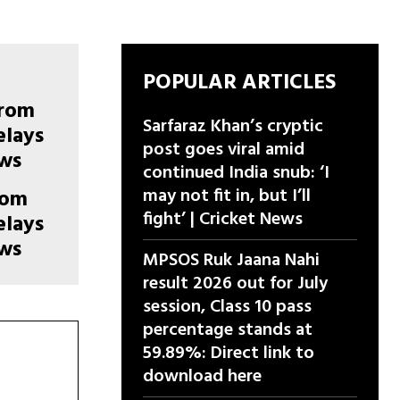
POPULAR ARTICLES
Sarfaraz Khan’s cryptic
post goes viral amid
continued India snub: ‘I
may not fit in, but I’ll
rom
fight’ | Cricket News
elays
ews
MPSOS Ruk Jaana Nahi
result 2026 out for July
session, Class 10 pass
percentage stands at
59.89%: Direct link to
download here