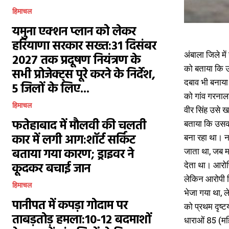
हिमाचल
यमुना एक्शन प्लान को लेकर
हरियाणा सरकार सख्त:31 दिसंबर
अंबाला जिले मे
2027 तक प्रदूषण नियंत्रण के
को बताया कि उ
सभी प्रोजेक्ट्स पूरे करने के निर्देश,
दबाव भी बनाया
5 जिलों के लिए...
को गांव गरनाल
हिमाचल
वीर सिंह उसे ख
फतेहाबाद में मौलवी की चलती
बताया कि उसका
कार में लगी आग:शॉर्ट सर्किट
बना रहा था। न
बताया गया कारण; ड्राइवर ने
जाता था, जब मा
देता था। आरोपि
कूदकर बचाई जान
लेकिन आरोपी फ
हिमाचल
भेजा गया था, 
पानीपत में कपड़ा गोदाम पर
को प्रथम दृष्
ताबड़तोड़ हमला:10-12 बदमाशों
धाराओं 85 (मह