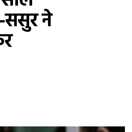
क साल
-ससुर ने
कर