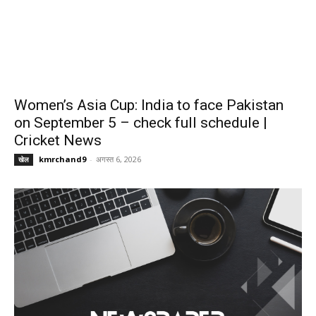
Women’s Asia Cup: India to face Pakistan
on September 5 – check full schedule |
Cricket News
kmrchand9
-
अगस्त 6, 2026
खेल