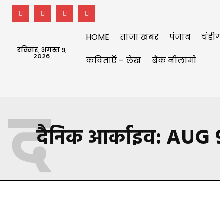
HOME
ताजा खबर
पंजाब
चंडीग
रविवार, अगस्त 9,
2026
कविताएँ – लेख
बैंक नीलामी
द
दैनिक आर्काइव: AUG 