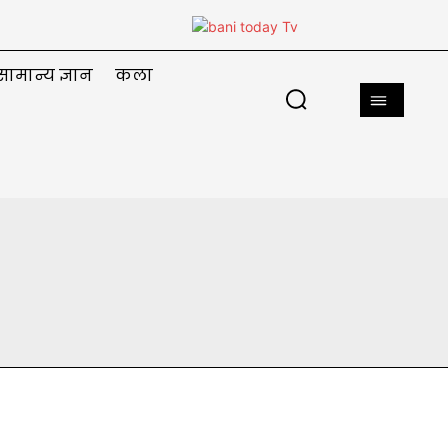
सामान्य ज्ञान
कला