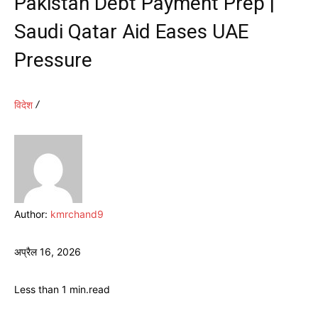
Pakistan Debt Payment Prep |
Saudi Qatar Aid Eases UAE
Pressure
विदेश
Author:
kmrchand9
अप्रैल 16, 2026
Less than 1
min.
read