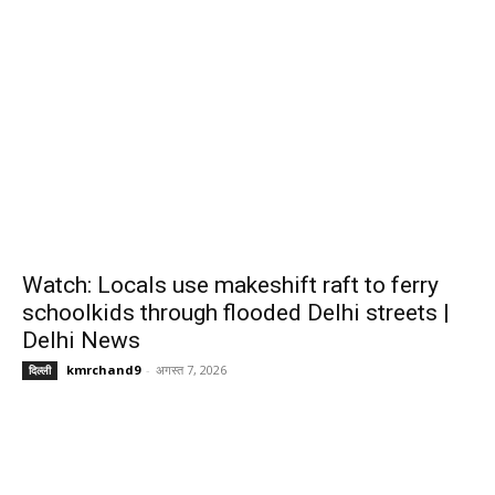
Watch: Locals use makeshift raft to ferry
schoolkids through flooded Delhi streets |
Delhi News
kmrchand9
-
अगस्त 7, 2026
दिल्ली