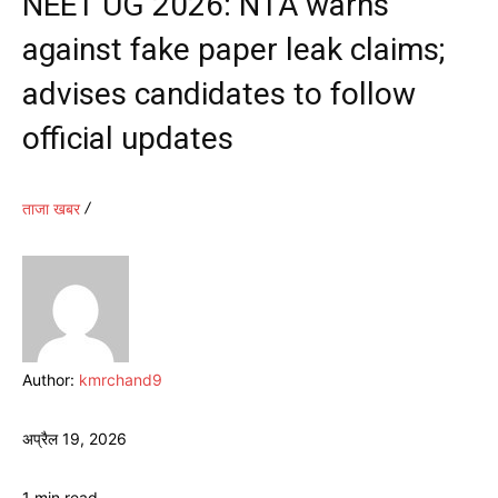
NEET UG 2026: NTA warns
against fake paper leak claims;
advises candidates to follow
official updates
ताजा खबर
Author:
kmrchand9
अप्रैल 19, 2026
1
min.
read