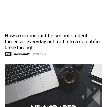
How a curious middle school student
turned an everyday ant trail into a scientific
breakthrough
kmrchand9
-
अगस्त 7, 2026
शिक्षा