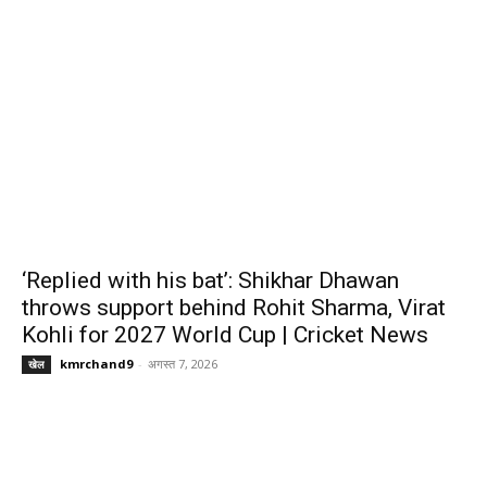
‘Replied with his bat’: Shikhar Dhawan
throws support behind Rohit Sharma, Virat
Kohli for 2027 World Cup | Cricket News
kmrchand9
-
अगस्त 7, 2026
खेल