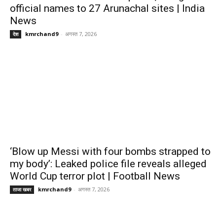
official names to 27 Arunachal sites | India
News
kmrchand9
-
अगस्त 7, 2026
देश
‘Blow up Messi with four bombs strapped to
my body’: Leaked police file reveals alleged
World Cup terror plot | Football News
kmrchand9
-
अगस्त 7, 2026
ताजा खबर