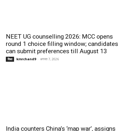
NEET UG counselling 2026: MCC opens
round 1 choice filling window; candidates
can submit preferences till August 13
kmrchand9
-
अगस्त 7, 2026
शिक्षा
India counters China’s ‘map war’, assigns