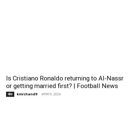
Is Cristiano Ronaldo returning to Al-Nassr
or getting married first? | Football News
kmrchand9
-
अगस्त 9, 2026
खेल