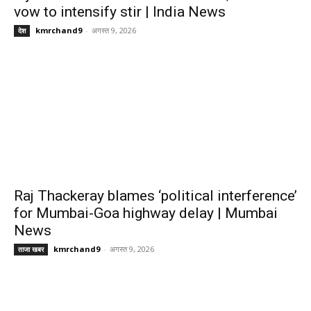
vow to intensify stir | India News
kmrchand9
-
अगस्त 9, 2026
देश
Raj Thackeray blames ‘political interference’
for Mumbai-Goa highway delay | Mumbai
News
kmrchand9
-
अगस्त 9, 2026
ताजा खबर