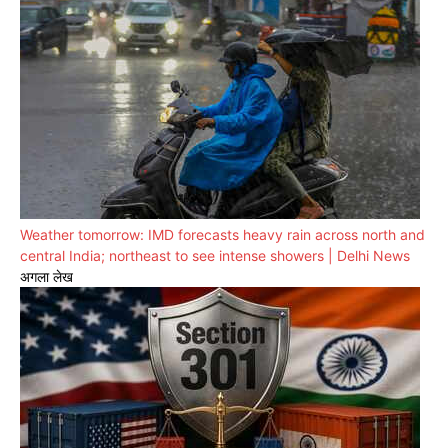
Weather tomorrow: IMD forecasts heavy rain across north and
central India; northeast to see intense showers | Delhi News
अगला लेख