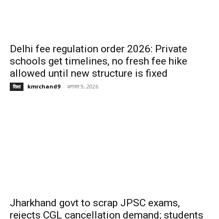
Delhi fee regulation order 2026: Private
schools get timelines, no fresh fee hike
allowed until new structure is fixed
kmrchand9
-
अगस्त 9, 2026
शिक्षा
Jharkhand govt to scrap JPSC exams,
rejects CGL cancellation demand; students