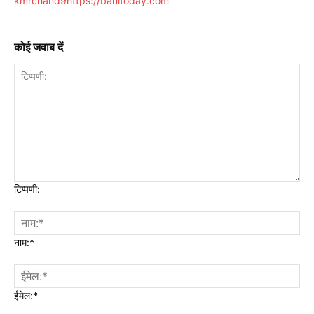
kmrchand9
https://banitoday.com
कोई जवाब दें
टिप्पणी:
नाम:*
ईमेल:*