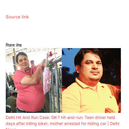
Source link
पिछला लेख
Delhi Hit And Run Case: GK-1 hit-and-run: Teen driver held
days after killing biker; mother arrested for hiding car | Delhi