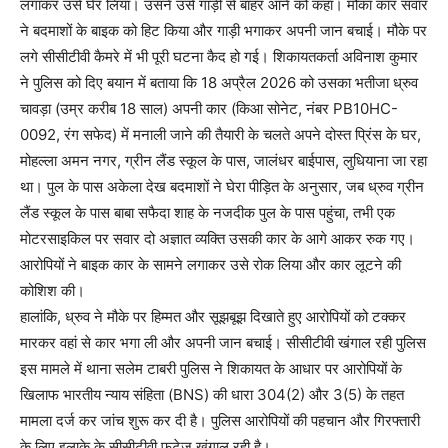
लगाकर उसे घेर लिया। उसने उसे गाड़ी से बाहर आने को कहा। मौका कार सवार
ने बदमाशों के बाइक को हिट किया और गाड़ी भगाकर अपनी जान बचाई। मौके पर
लगे सीसीटीवी कैमरे में भी पूरी घटना कैद हो गई। शिकायतकर्ता अविनाश कुमार
ने पुलिस को दिए बयान में बताया कि 18 अप्रैल 2026 को उसका भतीजा ध्रुव
चावड़ा (उम्र करीब 18 साल) अपनी कार (किआ सोनेट, नंबर PB10HC-
0092, रंग सफेद) में मनाली जाने की तैयारी के चलते अपने दोस्त प्रिंस के घर,
मोहल्ला अमन नगर, ग्रीन लैंड स्कूल के पास, जालंधर बाईपास, लुधियाना जा रहा
था। पुल के पास अकेला देख बदमाशों ने घेरा पीड़ित के अनुसार, जब ध्रुव ग्रीन
लैंड स्कूल के पास बाबा सफैदा शाह के नजदीक पुल के पास पहुंचा, तभी एक
मोटरसाइकिल पर सवार दो अज्ञात व्यक्ति उसकी कार के आगे आकर रुक गए।
आरोपियों ने बाइक कार के सामने लगाकर उसे रोक लिया और कार लूटने की
कोशिश की।
हालांकि, ध्रुव ने मौके पर हिम्मत और सूझबूझ दिखाते हुए आरोपियों को टक्कर
मारकर वहां से कार भगा ली और अपनी जान बचाई। सीसीटीवी खंगाल रही पुलिस
इस मामले में थाना सलेम टाबरी पुलिस ने शिकायत के आधार पर आरोपियों के
खिलाफ भारतीय न्याय संहिता (BNS) की धारा 304(2) और 3(5) के तहत
मामला दर्ज कर जांच शुरू कर दी है। पुलिस आरोपियों की पहचान और गिरफ्तारी
के लिए इलाके के सीसीटीवी फुटेज खंगाल रही है।