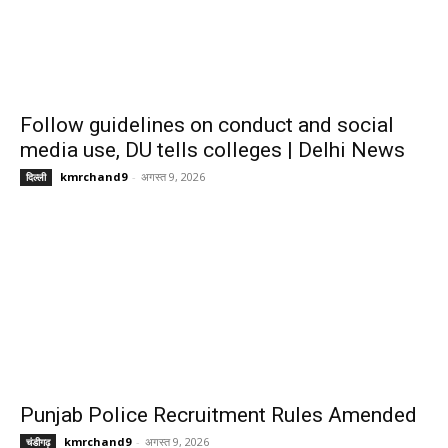
Follow guidelines on conduct and social
media use, DU tells colleges | Delhi News
kmrchand9
-
अगस्त 9, 2026
दिल्ली
Punjab Police Recruitment Rules Amended
kmrchand9
-
अगस्त 9, 2026
चंडीगढ़