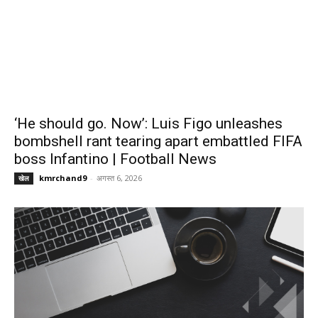
‘He should go. Now’: Luis Figo unleashes
bombshell rant tearing apart embattled FIFA
boss Infantino | Football News
kmrchand9
-
अगस्त 6, 2026
खेल