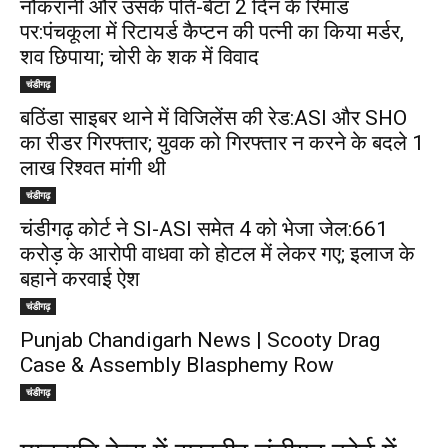
नौकरानी और उसके पति-बेटा 2 दिन के रिमांड
पर:पंचकूला में रिटायर्ड कैप्टन की पत्नी का किया मर्डर,
शव छिपाया; चोरी के शक में विवाद
चंडीगढ़
बठिंडा साइबर थाने में विजिलेंस की रेड:ASI और SHO
का रीडर गिरफ्तार; युवक को गिरफ्तार न करने के बदले ₹1
लाख रिश्वत मांगी थी
चंडीगढ़
चंडीगढ़ कोर्ट ने SI-ASI समेत 4 को भेजा जेल:₹661
करोड़ के आरोपी वाधवा को हाेटल में लेकर गए; इलाज के
बहाने करवाई ऐश
चंडीगढ़
Punjab Chandigarh News | Scooty Drag
Case & Assembly Blasphemy Row
चंडीगढ़