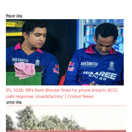
पिछला लेख
IPL 2026: RR’s Romi Bhinder fined for phone breach; BCCI
calls response ‘unsatisfactory’ | Cricket News
अगला लेख