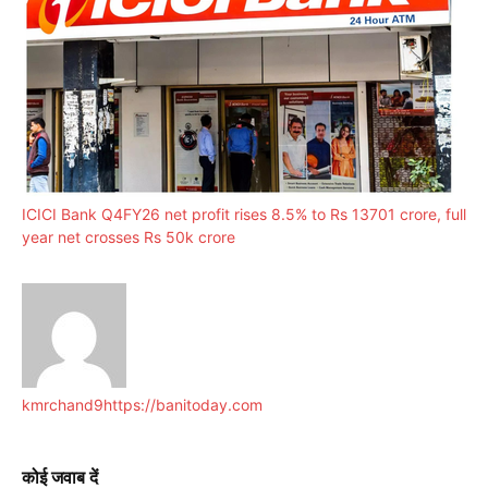
ICICI Bank Q4FY26 net profit rises 8.5% to Rs 13701 crore, full
year net crosses Rs 50k crore
kmrchand9
https://banitoday.com
कोई जवाब दें