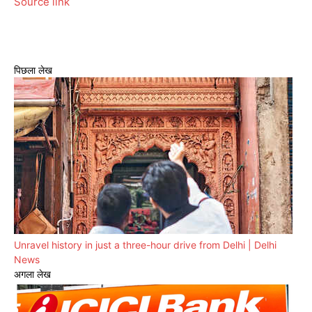
Source link
पिछला लेख
Unravel history in just a three-hour drive from Delhi | Delhi
News
अगला लेख