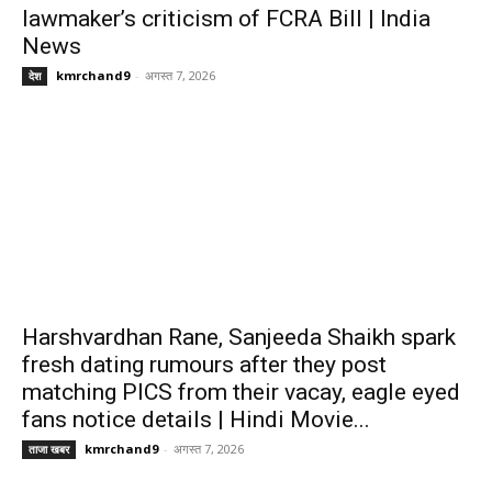
lawmaker’s criticism of FCRA Bill | India
News
kmrchand9
-
अगस्त 7, 2026
देश
Harshvardhan Rane, Sanjeeda Shaikh spark
fresh dating rumours after they post
matching PICS from their vacay, eagle eyed
fans notice details | Hindi Movie...
kmrchand9
-
अगस्त 7, 2026
ताजा खबर