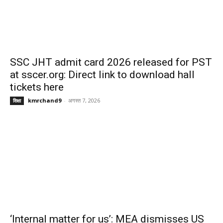
SSC JHT admit card 2026 released for PST
at sscer.org: Direct link to download hall
tickets here
kmrchand9
-
अगस्त 7, 2026
शिक्षा
‘Internal matter for us’: MEA dismisses US