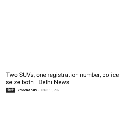
Two SUVs, one registration number, police
seize both | Delhi News
kmrchand9
-
अगस्त 11, 2026
दिल्ली