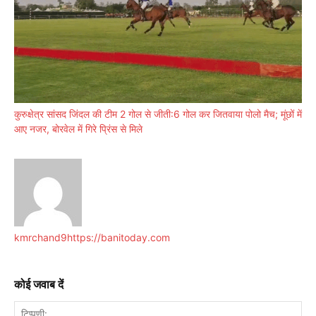
कुरुक्षेत्र सांसद जिंदल की टीम 2 गोल से जीती:6 गोल कर जितवाया पोलो मैच; मूंछों में
आए नजर, बोरवेल में गिरे प्रिंस से मिले
kmrchand9
https://banitoday.com
कोई जवाब दें