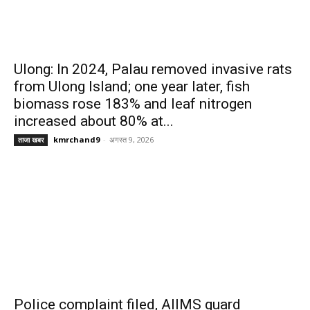
Ulong: In 2024, Palau removed invasive rats
from Ulong Island; one year later, fish
biomass rose 183% and leaf nitrogen
increased about 80% at...
kmrchand9
-
अगस्त 9, 2026
ताजा खबर
Police complaint filed, AIIMS guard