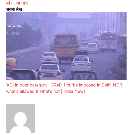
की तलाश जारी
अगला लेख
‘AQI in poor category’: GRAP-1 curbs imposed in Delhi-NCR –
what’s allowed & what’s not | India News