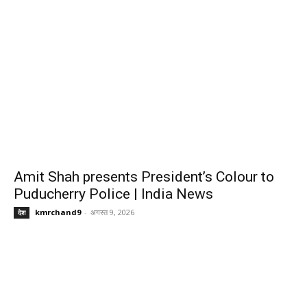
Amit Shah presents President’s Colour to
Puducherry Police | India News
kmrchand9
-
अगस्त 9, 2026
देश