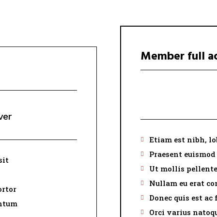
Member full a
placeholder text
ver
Etiam est nibh, lo
Praesent euismod
sit
Ut mollis pellente
Nullam eu erat c
ortor
Donec quis est ac 
entum
Orci varius natoq