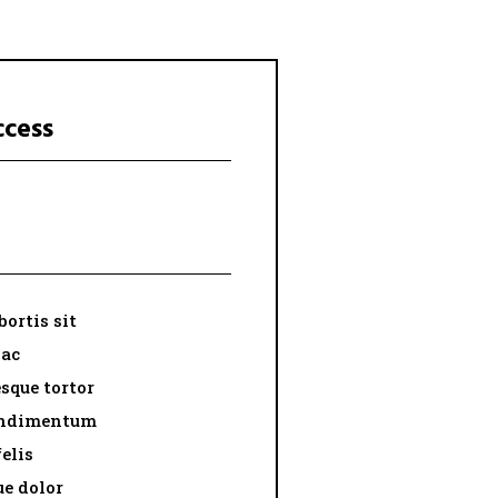
ccess
bortis sit
 ac
sque tortor
ondimentum
felis
ue dolor