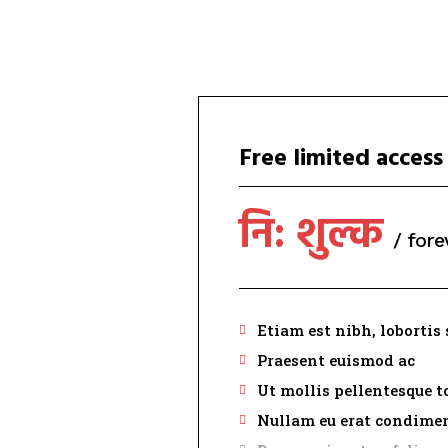
Free limited access
नि: शुल्क
/ fore
Etiam est nibh, lobortis 
Praesent euismod ac
Ut mollis pellentesque t
Nullam eu erat condim