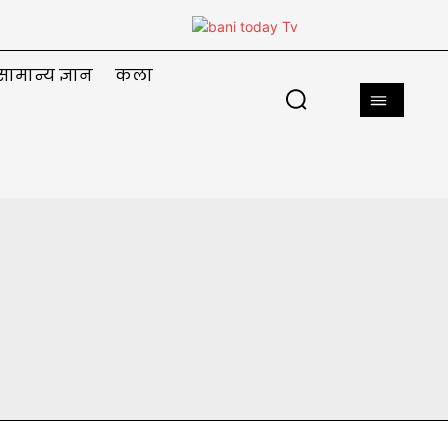
सामान्य ज्ञान
कला